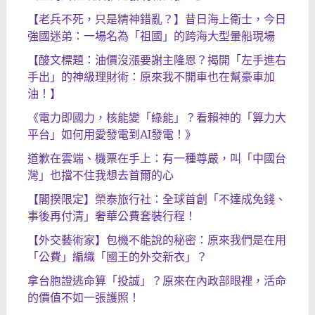
【老兵不死，只是精神錯亂？】昔日海上衛士，今日
強國迷弟：一場名為「祖國」的跨海大型暈船現場
【酸文標題：油價沒漲要謝主隆恩？揭開「左手進右
手出」的神級理財術：原來我不開車也在幫豪車加
油！】
《電力即國力，核能變「綠能」？看賴神的「算力大
平台」如何用愛發電到AI發電！》
道歉在雲端、機票在手上：有一種尊嚴，叫「中國台
灣」也擋不住我想去首爾的心
【閣揆限定】榮泰旅行社：全球首創「不達成免錢、
事後再付清」奢華公費套裝行程！
【外交藝術家】包機不能說的秘密：原來我們是在用
「公費」編織「國王的外交新衣」？
拿台胞證逃命算「投誠」？原來在內政部眼裡，活命
的價值不如一張護照！