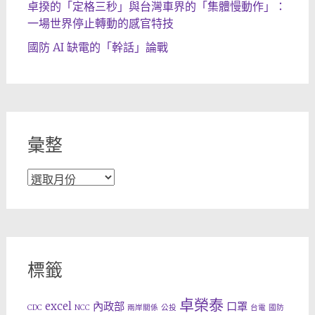
卓揆的「定格三秒」與台灣車界的「集體慢動作」：
一場世界停止轉動的感官特技
國防 AI 缺電的「幹話」論戰
彙整
彙
整
標籤
卓榮泰
excel
內政部
口罩
CDC
NCC
兩岸關係
公投
台電
國防