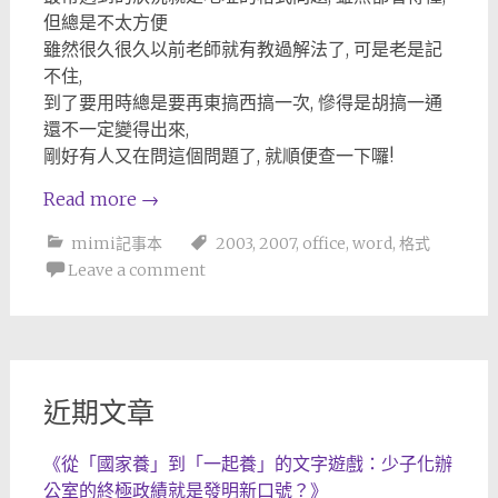
但總是不太方便
雖然很久很久以前老師就有教過解法了, 可是老是記
不住,
到了要用時總是要再東搞西搞一次, 慘得是胡搞一通
還不一定變得出來,
剛好有人又在問這個問題了, 就順便查一下囉!
Read more
→
mimi記事本
2003
,
2007
,
office
,
word
,
格式
Leave a comment
近期文章
《從「國家養」到「一起養」的文字遊戲：少子化辦
公室的終極政績就是發明新口號？》