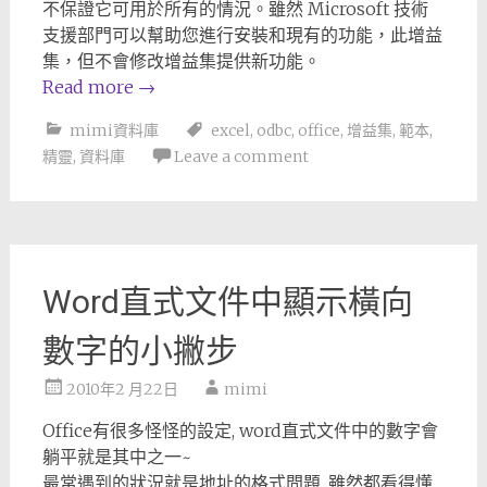
不保證它可用於所有的情況。雖然 Microsoft 技術
支援部門可以幫助您進行安裝和現有的功能，此增益
集，但不會修改增益集提供新功能。
Read more
→
mimi資料庫
excel
,
odbc
,
office
,
增益集
,
範本
,
精靈
,
資料庫
Leave a comment
Word直式文件中顯示橫向
數字的小撇步
2010年2 月22日
mimi
Office有很多怪怪的設定, word直式文件中的數字會
躺平就是其中之一~
最常遇到的狀況就是地址的格式問題, 雖然都看得懂,