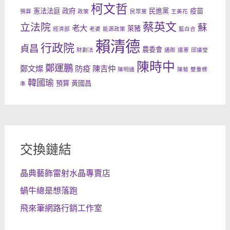
柯文哲
憲法法庭
政府
民進黨
疫苗
預算
政策
民眾黨
王美花
蔡英文
立法院
蘇
老大
萊豬
經濟部
老婆
能源政策
藍白合
賴清德
行政院
貞昌
農委會
財劃法
通膨
違憲
邱議瑩
陳時中
鄭運鵬
鄭文燦
防疫
陳吉仲
陳明通
陳菊
雙重標
韓國瑜
預算
黃國昌
準
交換鏈結
晶典藝飾雷射水晶專賣店
蝸牛總是想落跑
飛來筆網路行銷工作室