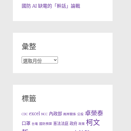
國防 AI 缺電的「幹話」論戰
彙整
彙
整
標籤
卓榮泰
excel
內政部
CDC
NCC
兩岸關係
公投
柯文
口罩
憲法法庭
政府
台電
國防預算
政策