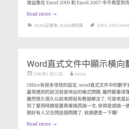
增益集在 Excel 2003 和 Excel 2007
Read more
→
mimi記事本
,
mimi資料庫
2003
,
2007
,
exce
Word直式文件中顯示橫
2010年2 月22日
mimi
Office有很多怪怪的設定, word直式文件中的
最常遇到的狀況就是地址的格式問題, 雖然都看得懂
雖然很久很久以前老師就有教過解法了, 可是老是記
到了要用時總是要再東搞西搞一次, 慘得是胡搞一
剛好有人又在問這個問題了, 就順便查一下囉!
Read more
→