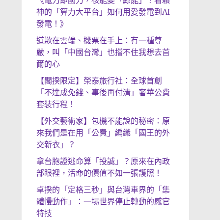
《電力即國力，核能變「綠能」？看賴
神的「算力大平台」如何用愛發電到AI
發電！》
道歉在雲端、機票在手上：有一種尊
嚴，叫「中國台灣」也擋不住我想去首
爾的心
【閣揆限定】榮泰旅行社：全球首創
「不達成免錢、事後再付清」奢華公費
套裝行程！
【外交藝術家】包機不能說的秘密：原
來我們是在用「公費」編織「國王的外
交新衣」？
拿台胞證逃命算「投誠」？原來在內政
部眼裡，活命的價值不如一張護照！
卓揆的「定格三秒」與台灣車界的「集
體慢動作」：一場世界停止轉動的感官
特技