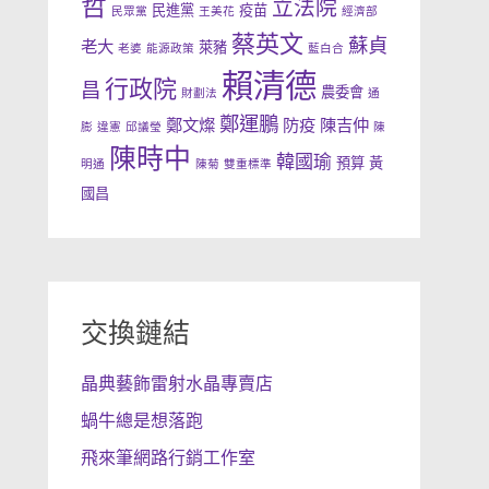
哲
立法院
民進黨
疫苗
民眾黨
王美花
經濟部
蔡英文
蘇貞
老大
萊豬
老婆
能源政策
藍白合
賴清德
行政院
昌
農委會
財劃法
通
鄭運鵬
鄭文燦
防疫
陳吉仲
膨
違憲
邱議瑩
陳
陳時中
韓國瑜
預算
黃
明通
陳菊
雙重標準
國昌
交換鏈結
晶典藝飾雷射水晶專賣店
蝸牛總是想落跑
飛來筆網路行銷工作室