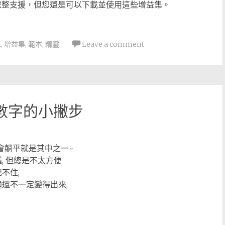
 中不再受到完整支援，但您還是可以下載並使用這些增益集。
l
,
增益集
,
範本
,
精靈
Leave a comment
向數字的小撇步
數字會躺平就是其中之一~
, 但總是不太方便
不住,
通還不一定變得出來,