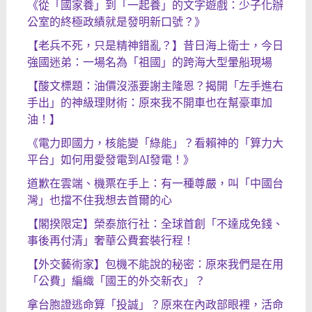
《從「國家養」到「一起養」的文字遊戲：少子化辦
公室的終極政績就是發明新口號？》
【老兵不死，只是精神錯亂？】昔日海上衛士，今日
強國迷弟：一場名為「祖國」的跨海大型暈船現場
【酸文標題：油價沒漲要謝主隆恩？揭開「左手進右
手出」的神級理財術：原來我不開車也在幫豪車加
油！】
《電力即國力，核能變「綠能」？看賴神的「算力大
平台」如何用愛發電到AI發電！》
道歉在雲端、機票在手上：有一種尊嚴，叫「中國台
灣」也擋不住我想去首爾的心
【閣揆限定】榮泰旅行社：全球首創「不達成免錢、
事後再付清」奢華公費套裝行程！
【外交藝術家】包機不能說的秘密：原來我們是在用
「公費」編織「國王的外交新衣」？
拿台胞證逃命算「投誠」？原來在內政部眼裡，活命