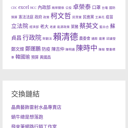
卓榮泰
excel
內政部
口罩
CDC
NCC
兩岸關係
公投
台電
國防
柯文哲
憲法法庭
政府
民進黨
疫苗
預算
政策
民眾黨
王美花
蔡英文
立法院
蘇
老大
萊豬
經濟部
老婆
能源政策
藍白合
賴清德
行政院
貞昌
農委會
財劃法
通膨
違憲
邱議瑩
陳時中
鄭運鵬
鄭文燦
防疫
陳吉仲
陳明通
陳菊
雙重標
韓國瑜
預算
黃國昌
準
交換鏈結
晶典藝飾雷射水晶專賣店
蝸牛總是想落跑
飛來筆網路行銷工作室