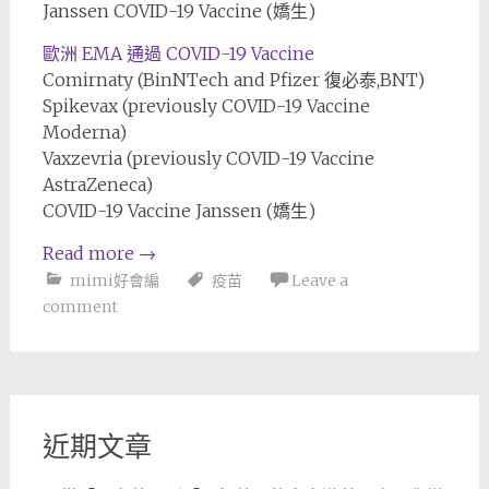
Janssen COVID-19 Vaccine (嬌生)
歐洲 EMA 通過 COVID-19 Vaccine
Comirnaty (BinNTech and Pfizer 復必泰,BNT)
Spikevax (previously COVID-19 Vaccine
Moderna)
Vaxzevria (previously COVID-19 Vaccine
AstraZeneca)
COVID-19 Vaccine Janssen (嬌生)
Read more
→
mimi好會編
疫苗
Leave a
comment
近期文章