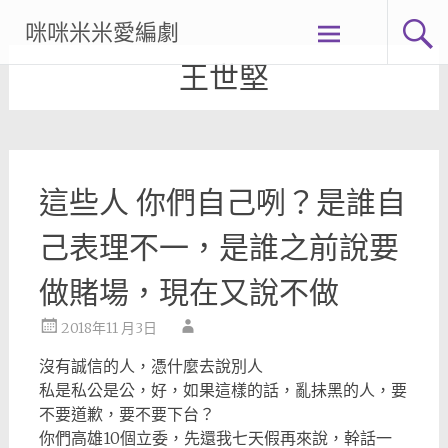
Skip
咪咪米米愛編劇
to
content
王世堅
這些人 你們自己咧？是誰自
己表理不一，是誰之前說要
做賭場，現在又說不做
2018年11 月3日
沒有誠信的人，憑什麼去說別人
私是私公是公，好，如果這樣的話，亂抺黑的人，要
不要道歉，要不要下台？
你們高雄10個立委，先還我七天假再來說，幹話一