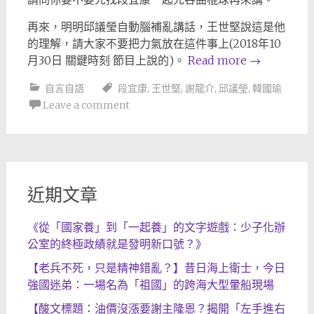
再來，明明邱議瑩自動腦補亂講話，王世堅說這是他
的理解，請大家不要把力氣放在這件事上(2018年10
月30日 關鍵時刻 節目上說的)。
Read more
→
自言自語
段宜康
,
王世堅
,
謝龍介
,
邱議瑩
,
韓國瑜
Leave a comment
近期文章
《從「國家養」到「一起養」的文字遊戲：少子化辦
公室的終極政績就是發明新口號？》
【老兵不死，只是精神錯亂？】昔日海上衛士，今日
強國迷弟：一場名為「祖國」的跨海大型暈船現場
【酸文標題：油價沒漲要謝主隆恩？揭開「左手進右