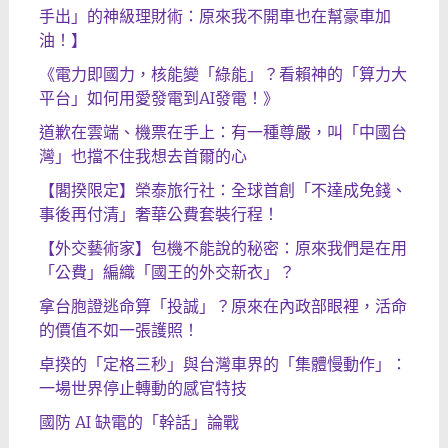
手出」的神級理財術：原來我不開車也在幫豪車加
油！】
《電力即國力，核能變「綠能」？看賴神的「算力大
平台」如何用愛發電到AI發電！》
道歉在雲端、機票在手上：有一種尊嚴，叫「中國台
灣」也擋不住我想去首爾的心
【閣揆限定】榮泰旅行社：全球首創「不達成免錢、
事後再付清」奢華公費套裝行程！
【外交藝術家】包機不能說的秘密：原來我們是在用
「公費」編織「國王的外交新衣」？
拿台胞證逃命算「投誠」？原來在內政部眼裡，活命
的價值不如一張護照！
卓揆的「定格三秒」與台灣車界的「集體慢動作」：
一場世界停止轉動的感官特技
國防 AI 缺電的「幹話」論戰