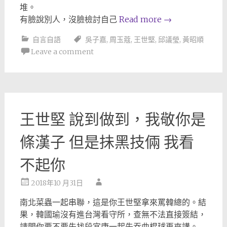
堆。
有臉說別人，沒臉檢討自己
Read more
→
自言自語
吳子嘉
,
周玉蔻
,
王世堅
,
邱議瑩
,
黃昭順
Leave a comment
王世堅 說到做到，我敬你是
條漢子 但是抺黑技倆 我看
不起你
2018年10 月31日
南北菜蟲一起串聯，這是你王世堅拿來罵韓總的。結
果，韓國瑜沒有進台灣看守所，查無不法直接簽結，
請問你要不要先找段宜康一起先吞曲棍球再來講。