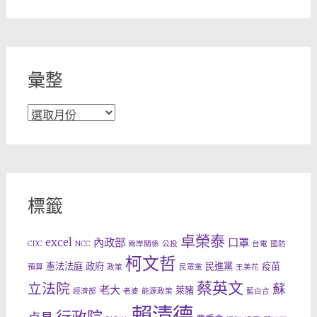
彙整
彙
整
標籤
卓榮泰
excel
內政部
口罩
CDC
NCC
兩岸關係
公投
台電
國防
柯文哲
憲法法庭
政府
民進黨
疫苗
預算
政策
民眾黨
王美花
蔡英文
立法院
蘇
老大
萊豬
經濟部
老婆
能源政策
藍白合
賴清德