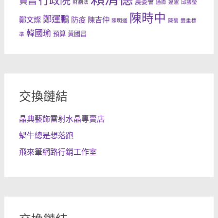
行政院
貞昌
農委會
財劃法
通膨
違憲
邱議瑩
陳時中
鄭運鵬
鄭文燦
防疫
陳吉仲
陳明通
陳菊
雙重標
韓國瑜
預算
黃國昌
準
交換鏈結
晶典藝飾雷射水晶專賣店
蝸牛總是想落跑
飛來筆網路行銷工作室