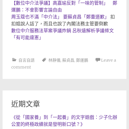
【數位中介法爭議】高嘉瑜反對「一味的管制」 鄭
運鵬：不會影響言論自由
周玉蔻也不滿「中介法」 要蘇貞昌「鄭重道歉」
扣
扣姐說人話了，而且也說了內閣法務主管要倒歉
數位中介服務法草案爭議炸鍋 呂秋遠解析爭議條文
「有可能違憲」
自言自語
林靜儀
,
蘇貞昌
,
鄭運鵬
Leave a
comment
近期文章
《從「國家養」到「一起養」的文字遊戲：少子化辦
公室的終極政績就是發明新口號？》