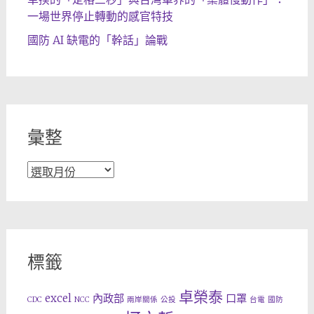
一場世界停止轉動的感官特技
國防 AI 缺電的「幹話」論戰
彙整
彙
整
標籤
卓榮泰
excel
內政部
口罩
CDC
NCC
兩岸關係
公投
台電
國防