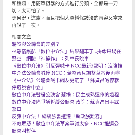
和種類，用簡單粗暴的方式進行分類，全都是一刀
切，太可怕了。
更何況，違憲，而且把個人資料保護法的內容又拿來
再說了一次。
相關文章
聽證與公聽會的差別？
林靜儀護航「數位中介法」結果翻車了…拼命甩鍋在
野黨 網酸「神操作」：列車長跳車
《數位中介法》引反彈喊卡 NCC最新3聲明：沒強推
中介法公聽會喊停 NCC：彙整意見調整草案後再辦
《中介法》公聽會喊卡網友更氣了 「蘇貞昌喊停就
停還說會中立」
數位中介法暫緩公聽會 蘇揆：民主成熟運作的過程
數位中介法陷爭議暫緩公聽會 政院：蘇貞昌出手踩
煞車
反彈中介法！ 總統臉書遭灌「執政朕難容」
不敵眾怒！數位中介法草案爭議太多，NCC推遲公
聽會叫暫停