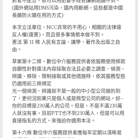
對者不配合，就可以用必要手段去讓網站讀不到。
(國外網站用DNS污染，國內用斷網，這些都是中國
長牆防火牆在用的方式)
本次立法單位，NCC非常的不用心，相關的法律違
反人權(違憲)，而且很多事情根本做不到。
憲法 第 11 條 人民有言論、講學、著作及出版之自
由。
草案第十二條，數位中介服務提供者依服務使用條款
自願性針對違法內容採取合法且必要之調查、偵測、
辨識、移除、限制接取或其他措施時，依其服務型態
仍適用前三條規定
光一個偵測、辨識就不是一般的中小型公司做的到
了，更何況如果只是個人或是微型公司的網站。好~
你的目標是230萬人的公司。但是，不是不滿230萬
人就沒有事，目前PTT也不到230萬人，但是可以用
直接指名的方式，來強迫你適用本法。
第十六條 數位中介服務提供者應每年定期以清晰易