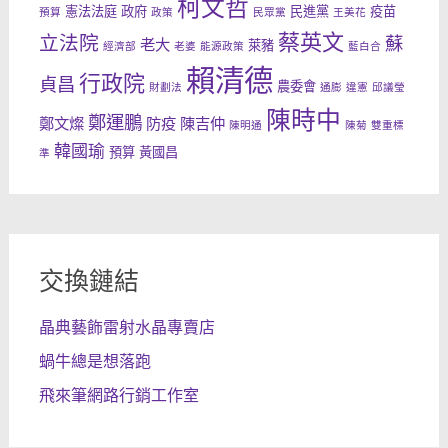
柯文哲
憲法法庭
政府
民進黨
疫苗
預算
政策
民眾黨
王美花
蔡英文
立法院
蘇
老大
萊豬
經濟部
老婆
能源政策
藍白合
賴清德
行政院
貞昌
農委會
財劃法
通膨
違憲
邱議瑩
陳時中
鄭運鵬
鄭文燦
防疫
陳吉仲
陳明通
陳菊
雙重標
韓國瑜
預算
黃國昌
準
交換鏈結
晶典藝飾雷射水晶專賣店
蝸牛總是想落跑
飛來筆網路行銷工作室