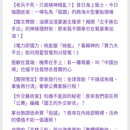
【老兵不死，只是精神錯亂？】昔日海上衛士，今日
強國迷弟：一場名為「祖國」的跨海大型暈船現場
【酸文標題：油價沒漲要謝主隆恩？揭開「左手進右
手出」的神級理財術：原來我不開車也在幫豪車加
油！】
《電力即國力，核能變「綠能」？看賴神的「算力大
平台」如何用愛發電到AI發電！》
道歉在雲端、機票在手上：有一種尊嚴，叫「中國台
灣」也擋不住我想去首爾的心
【閣揆限定】榮泰旅行社：全球首創「不達成免錢、
事後再付清」奢華公費套裝行程！
【外交藝術家】包機不能說的秘密：原來我們是在用
「公費」編織「國王的外交新衣」？
拿台胞證逃命算「投誠」？原來在內政部眼裡，活命
的價值不如一張護照！
卓揆的「定格三秒」與台灣車界的「集體慢動作」：