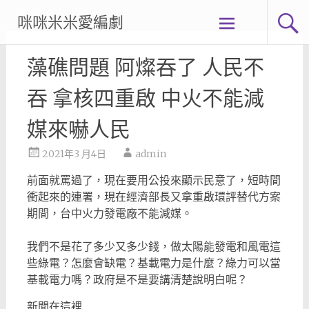
Skip
咪咪米米愛編劇
to
content
藻礁問題 阿燦吞了 人民不
吞 拿核四重啟 中火不能減
媒來嚇人民
2021年3 月4日
admin
前面就罵過了，現在要用公投來顯示民意了，短時間
衝起來的連署，現在經濟部長又拿重啟環評替代方案
期間，台中火力發電廠不能減媒。
我們不是花了多少又多少錢，做太陽能發電和風電這
些綠電？怎麼會缺電？基載電力是什麼？綠力可以當
基載電力嗎？政府是不是要講清楚說明白呢？
新聞在這裡