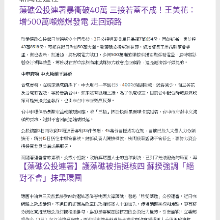
藻礁公投連署暴衝破40萬 三接若蓋不成！王美花：
增500萬噸燃煤發電 走回頭路
【藻礁公投連署】護藻礁被指挺核四 蘇揆強調「絕
對不會」抹黑環團