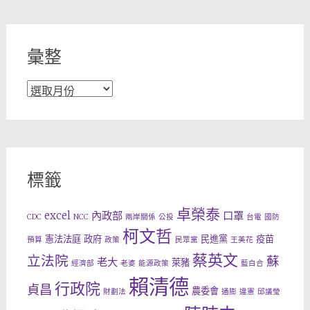
彙整
彙
整
標籤
卓榮泰
excel
內政部
口罩
CDC
NCC
兩岸關係
公投
台電
國防
柯文哲
憲法法庭
政府
民進黨
疫苗
預算
政策
民眾黨
王美花
蔡英文
立法院
蘇
老大
萊豬
經濟部
老婆
能源政策
藍白合
賴清德
行政院
貞昌
農委會
財劃法
通膨
違憲
邱議瑩