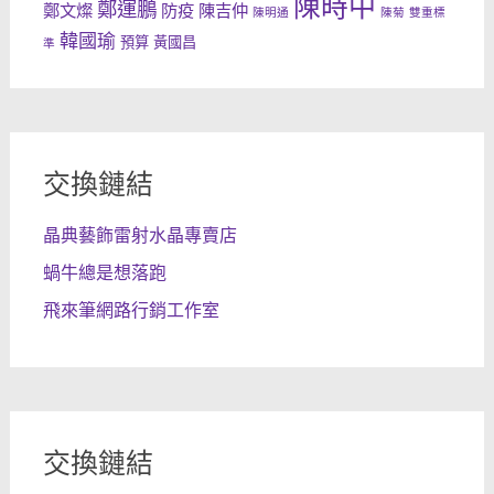
陳時中
鄭運鵬
鄭文燦
防疫
陳吉仲
陳明通
陳菊
雙重標
韓國瑜
預算
黃國昌
準
交換鏈結
晶典藝飾雷射水晶專賣店
蝸牛總是想落跑
飛來筆網路行銷工作室
交換鏈結