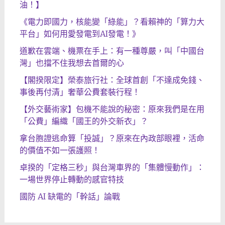
油！】
《電力即國力，核能變「綠能」？看賴神的「算力大
平台」如何用愛發電到AI發電！》
道歉在雲端、機票在手上：有一種尊嚴，叫「中國台
灣」也擋不住我想去首爾的心
【閣揆限定】榮泰旅行社：全球首創「不達成免錢、
事後再付清」奢華公費套裝行程！
【外交藝術家】包機不能說的秘密：原來我們是在用
「公費」編織「國王的外交新衣」？
拿台胞證逃命算「投誠」？原來在內政部眼裡，活命
的價值不如一張護照！
卓揆的「定格三秒」與台灣車界的「集體慢動作」：
一場世界停止轉動的感官特技
國防 AI 缺電的「幹話」論戰