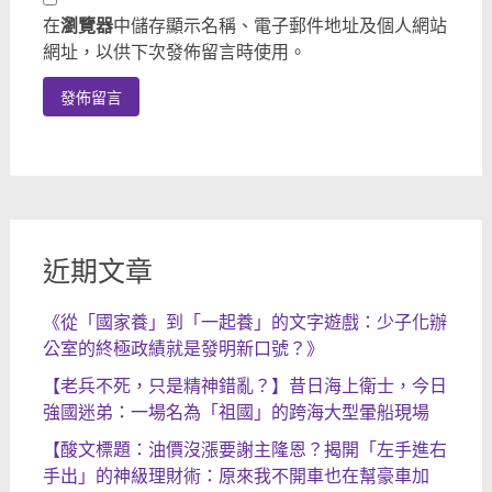
在
瀏覽器
中儲存顯示名稱、電子郵件地址及個人網站
網址，以供下次發佈留言時使用。
近期文章
《從「國家養」到「一起養」的文字遊戲：少子化辦
公室的終極政績就是發明新口號？》
【老兵不死，只是精神錯亂？】昔日海上衛士，今日
強國迷弟：一場名為「祖國」的跨海大型暈船現場
【酸文標題：油價沒漲要謝主隆恩？揭開「左手進右
手出」的神級理財術：原來我不開車也在幫豪車加