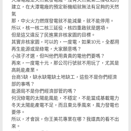
建立，在大潭電廠的預定新機組就無法有足夠的天然
氣
那，中火火力燃煤發電就不能減量，就不能停用。
所以，核一核二核三延役，核四重啟就是選項。
但是這又違反了民進黨非核家園的目標。
其實非核家園，可以的，一度電，如果10元，全都用
再生能源或是綠電，大家願意嗎？
小孩子才選，但叫他們用貴貴的電他們要嗎？
再來，一度電十元，那公司行號就不用玩了，尤其是
高耗能產業。
台商5缺，缺水缺電缺土地缺工，這些不是你們經濟
部的事嗎？
能源局不是你們經濟部管的嗎？
何況綠電的太陽能風能，不穩定，不能當成基載電力
冬天太陽能產電不足，而且東北季風來，風力發電也
要停。
所以，才會說，你王美花專業在哪？我還真的看不出
來。