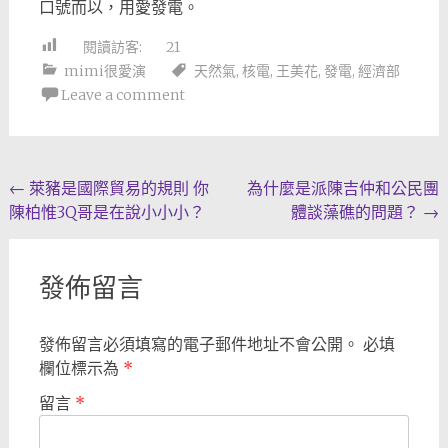
口號而以，用愛發電。
閱讀訪客:
21
mimi很愛演
天然氣
,
核電
,
王美花
,
發電
,
經濟部
Leave a comment
Post
←
萊豬是國際貿易的規則 你
為什麼是派陳吉仲和公民團
陳柏惟3Q哥是在說小小小？
體談藻礁的問題？
→
navigation
發佈留言
發佈留言必須填寫的電子郵件地址不會公開。
必填
欄位標示為
*
留言
*